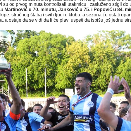
od prvog minuta kontrolisali utakmicu i zasluženo stigli do ubedl
 su
Martinović u 70. minutu, Janković u 75. i Popović u 84. m
kipe, stručnog štaba i svih ljudi u klubu, a sezona će ostati upa
, a ostaje da se vidi da li će plavi uspeti da ispišu još jednu st