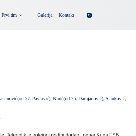
Prvi tim
Galerija
Kontakt
Bacanović(od 57. Pavlović), Ninić(od 75. Damjanović), Stanković,
.
, Teleoptik je trofejnoj godini dodao i pehar Kupa FSB,