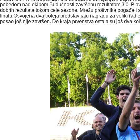
pobedom nad ekipom Budućnosti završenu rezultatom 3:0. Plavi su 
dobrih rezultata tokom cele sezone. Mrežu protivnika pogađali
finalu.Osvojena dva trofeja predstavljaju nagradu za veliki rad e
posao još nije završen. Do kraja prvenstva ostala su još dva kola