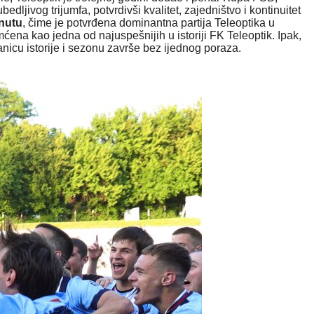
jivog trijumfa, potvrdivši kvalitet, zajedništvo i kontinuitet
inutu
, čime je potvrđena dominantna partija Teleoptika u
mćena kao jedna od najuspešnijih u istoriji FK Teleoptik. Ipak,
ranicu istorije i sezonu završe bez ijednog poraza.