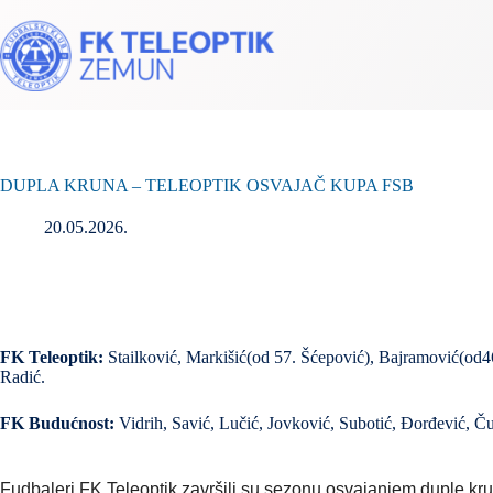
DUPLA KRUNA – TELEOPTIK OSVAJAČ KUPA FSB
20.05.2026.
FK Teleoptik:
Stailković, Markišić(od 57. Šćepović), Bajramović(od46
Radić.
FK Budućnost:
Vidrih, Savić, Lučić, Jovković, Subotić, Đorđević, Čuk
Fudbaleri FK Teleoptik završili su sezonu osvajanjem duple kru