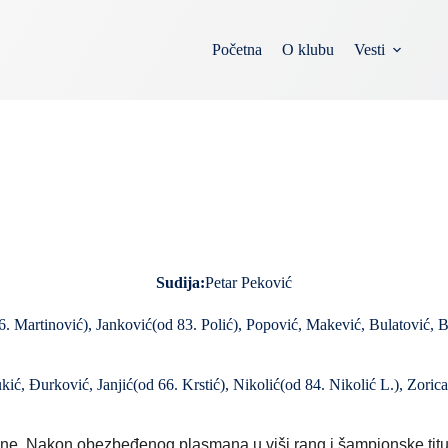
Početna
O klubu
Vesti
Sudija:
Petar Peković
. Martinović), Janković(od 83. Polić), Popović, Makević, Bulatović, 
ić, Đurković, Janjić(od 66. Krstić), Nikolić(od 84. Nikolić L.), Zorica
ne. Nakon obezbeđenog plasmana u viši rang i šampionske titule