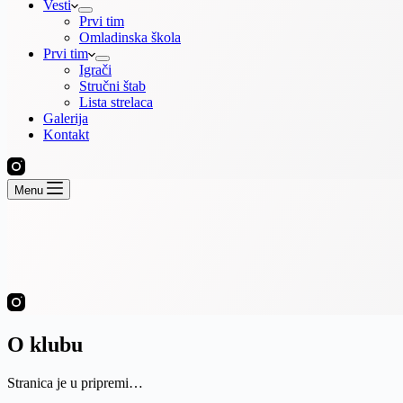
Vesti
Prvi tim
Omladinska škola
Prvi tim
Igrači
Stručni štab
Lista strelaca
Galerija
Kontakt
Menu
O klubu
Stranica je u pripremi…