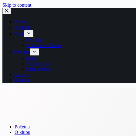
Skip to content
Početna
O klubu
Vesti
Prvi tim
Omladinska škola
Prvi tim
Igrači
Stručni štab
Lista strelaca
Galerija
Kontakt
Početna
O klubu